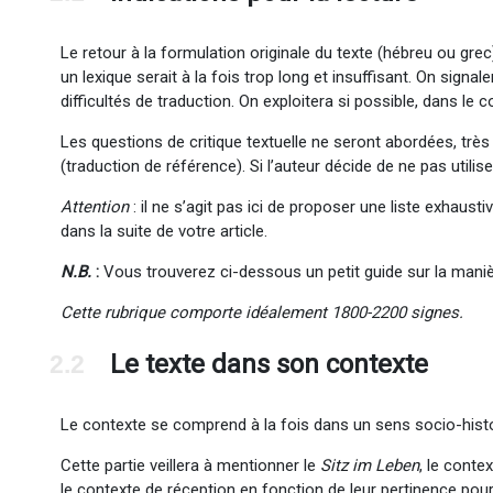
Le retour à la formulation originale du texte (hébreu ou grec)
un lexique serait à la fois trop long et insuffisant. On signal
difficultés de traduction. On exploitera si possible, dans le
Les questions de critique textuelle ne seront abordées, tr
(traduction de référence). Si l’auteur décide de ne pas utilis
Attention
: il ne s’agit pas ici de proposer une liste exhaust
dans la suite de votre article.
N.B.
:
Vous trouverez ci-dessous un petit guide sur la maniè
Cette rubrique comporte idéalement 1800-2200 signes.
Le texte dans son contexte
2.2
Le contexte se comprend à la fois dans un sens socio-histor
Cette partie veillera à mentionner le
Sitz im Leben
, le conte
le contexte de réception en fonction de leur pertinence pour 