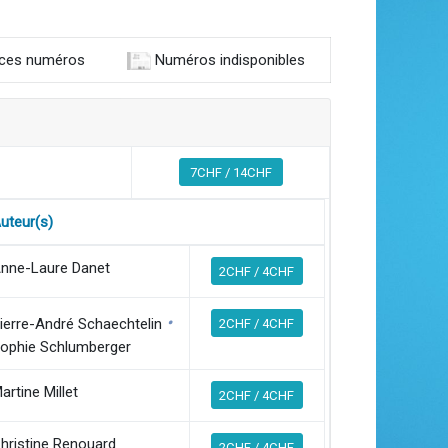
 ces numéros
Numéros indisponibles
7CHF / 14CHF
uteur(s)
nne-Laure Danet
2CHF / 4CHF
•
ierre-André Schaechtelin
2CHF / 4CHF
ophie Schlumberger
artine Millet
2CHF / 4CHF
hristine Renouard
2CHF / 4CHF