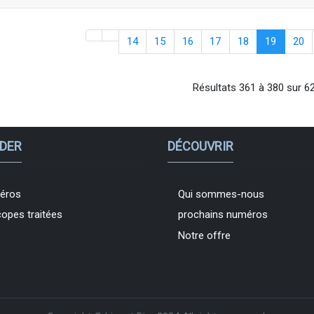
14
15
16
17
18
19
20
Résultats 361 à 380 sur 6
DER
DÉCOUVRIR
éros
Qui sommes-nous
copes traitées
prochains numéros
Notre offre