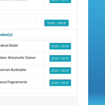
7CHF / 14CHF
uteur(s)
abriel Bader
2CHF / 4CHF
laire-Antoinette Steiner
2CHF / 4CHF
armen Burkhalter
2CHF / 4CHF
aoul Pagnamenta
2CHF / 4CHF