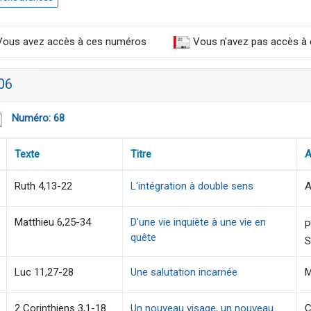
ous avez accès à ces numéros
Vous n'avez pas accès à
06
Numéro: 68
Texte
Titre
A
Ruth 4,13-22
L'intégration à double sens
A
Matthieu 6,25-34
D'une vie inquiète à une vie en
P
quête
S
Luc 11,27-28
Une salutation incarnée
M
2 Corinthiens 3,1-18
Un nouveau visage, un nouveau
C