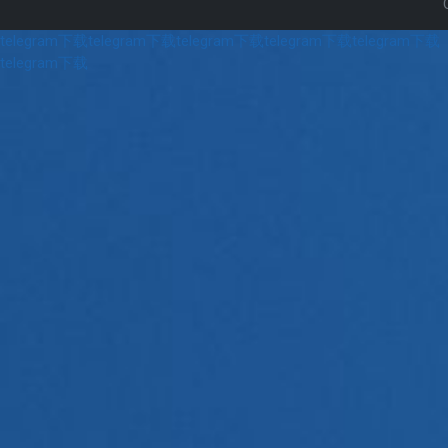
telegram下载
telegram下载
telegram下载
telegram下载
telegram下载
telegram下载