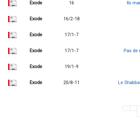
Exode
16
Ils ma
Exode
16/2-18
Exode
17/1-7
Exode
17/1-7
Pas de r
Exode
19/1-9
Exode
20/8-11
Le Shabbat