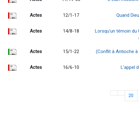
Actes
12/1-17
Quand Dieu
Actes
14/8-18
Lorsqu'un témoin du C
Actes
15/1-22
(Conflit à Antioche à
Actes
16/6-10
L'appel 
20