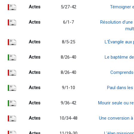
Actes
5/27-42
Témoigner e
Actes
6/1-7
Résolution d’une 
mult
Actes
8/5-25
L'Évangile aux 
Actes
8/26-40
Le baptême de 
Actes
8/26-40
Comprends-t
Actes
9/1-10
Paul dans les
Actes
9/36-42
Mourir seule ou r
Actes
10/34-48
Une conversion à l
Actes
11/19-30
L'élan missionna