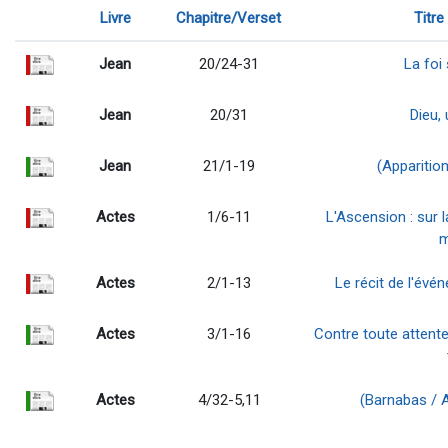
Livre
Chapitre/Verset
Titre 
Jean
20/24-31
La foi
Jean
20/31
Dieu,
Jean
21/1-19
(Apparition
Actes
1/6-11
L'Ascension : sur 
m
Actes
2/1-13
Le récit de l'évé
Actes
3/1-16
Contre toute attente 
Actes
4/32-5,11
(Barnabas / A