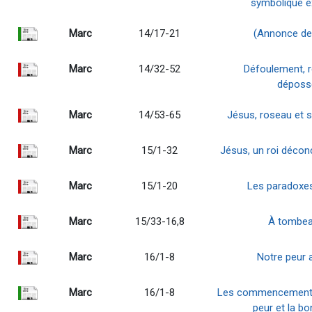
symbolique ex
Marc
14/17-21
(Annonce de 
Marc
14/32-52
Défoulement, 
déposs
Marc
14/53-65
Jésus, roseau et s
Marc
15/1-32
Jésus, un roi décon
Marc
15/1-20
Les paradoxe
Marc
15/33-16,8
À tombea
Marc
16/1-8
Notre peur a
Marc
16/1-8
Les commencements 
peur et la bo