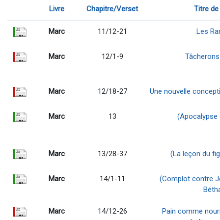
Livre
Chapitre/Verset
Titre de 
Marc
11/12-21
Les R
Marc
12/1-9
Tâcherons 
Marc
12/18-27
Une nouvelle concepti
Marc
13
(Apocalypse 
Marc
13/28-37
(La leçon du figu
Marc
14/1-11
(Complot contre Jé
Bétha
Marc
14/12-26
Pain comme nourri